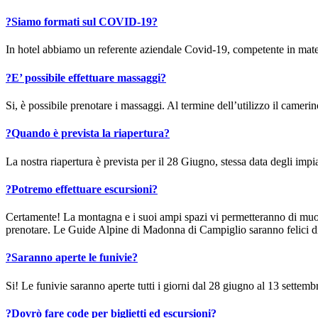
?
Siamo formati sul COVID-19?
In hotel abbiamo un referente aziendale Covid-19, competente in materia
?
E’ possibile effettuare massaggi?
Si, è possibile prenotare i massaggi. Al termine dell’utilizzo il camerino
?
Quando è prevista la riapertura?
La nostra riapertura è prevista per il 28 Giugno, stessa data degli impian
?
Potremo effettuare escursioni?
Certamente! La montagna e i suoi ampi spazi vi permetteranno di muover
prenotare. Le Guide Alpine di Madonna di Campiglio saranno felici di f
?
Saranno aperte le funivie?
Si! Le funivie saranno aperte tutti i giorni dal 28 giugno al 13 settemb
?
Dovrò fare code per biglietti ed escursioni?