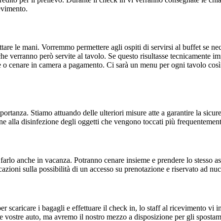
cevimento.
ttare le mani. Vorremmo permettere agli ospiti di servirsi al buffet se ne
he verranno però servite al tavolo. Se questo risultasse tecnicamente i
ne o cenare in camera a pagamento. Ci sarà un menu per ogni tavolo così d
portanza. Stiamo attuando delle ulteriori misure atte a garantire la sicure
one alla disinfezione degli oggetti che vengono toccati più frequentemen
 farlo anche in vacanza. Potranno cenare insieme e prendere lo stesso asc
cazioni sulla possibilità di un accesso su prenotazione e riservato ad nuc
er scaricare i bagagli e effettuare il check in, lo staff al ricevimento vi 
 le vostre auto, ma avremo il nostro mezzo a disposizione per gli spostam