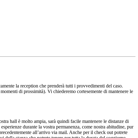
camente la reception che prenderà tutti i provvedimenti del caso.
ni momenti di prossimità). Vi chiederemo cortesemente di mantenere le
stra hall è molto ampia, sarà quindi facile mantenere le distanze di
lle esperienze durante la vostra permanenza, come nostra abitudine, pur
precedentemente all’arrivo via mail. Anche per il check out potrete
vi della stanza che potrete tenere per tutta la durata del soggiorno,