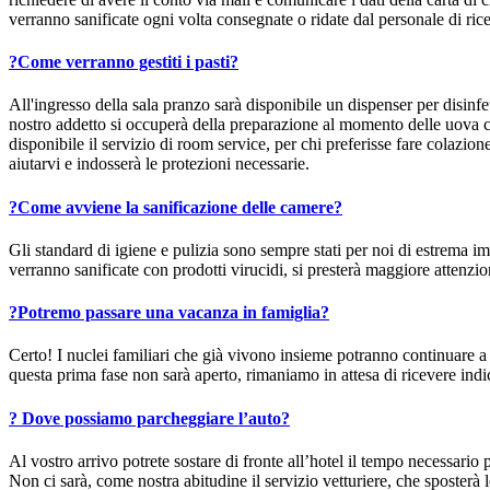
verranno sanificate ogni volta consegnate o ridate dal personale di ri
?
Come verranno gestiti i pasti?
All'ingresso della sala pranzo sarà disponibile un dispenser per disinfe
nostro addetto si occuperà della preparazione al momento delle uova c
disponibile il servizio di room service, per chi preferisse fare colazio
aiutarvi e indosserà le protezioni necessarie.
?
Come avviene la sanificazione delle camere?
Gli standard di igiene e pulizia sono sempre stati per noi di estrema im
verranno sanificate con prodotti virucidi, si presterà maggiore attenzi
?
Potremo passare una vacanza in famiglia?
Certo! I nuclei familiari che già vivono insieme potranno continuare a
questa prima fase non sarà aperto, rimaniamo in attesa di ricevere indi
?
Dove possiamo parcheggiare l’auto?
Al vostro arrivo potrete sostare di fronte all’hotel il tempo necessario p
Non ci sarà, come nostra abitudine il servizio vetturiere, che sposterà