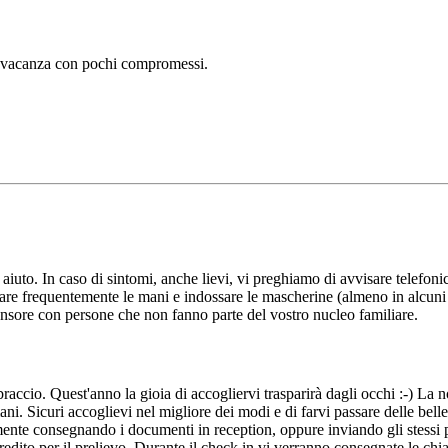
ra vacanza con pochi compromessi.
aiuto. In caso di sintomi, anche lievi, vi preghiamo di avvisare telefoni
lavare frequentemente le mani e indossare le mascherine (almeno in alcu
censore con persone che non fanno parte del vostro nucleo familiare.
ccio. Quest'anno la gioia di accogliervi trasparirà dagli occhi :-) La no
 mani. Sicuri accoglievi nel migliore dei modi e di farvi passare delle be
cemente consegnando i documenti in reception, oppure inviando gli stessi 
credito per il prelievo. Durante il check in vi verranno consegnate le chia