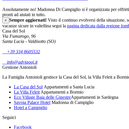
Assolutamente no! Madonna Di Campiglio si è organizzata per offrirti u
pronti ad aiutati in tutto.
Sempre aggiornati!
Visto il continuo evolversi della situazione, 
×
vacanze sicure in valtellina segui la
pagina dedicata dalla regione lom
Casa del Sol
Via Fumarogo, 96
Santa Lucia - Valdisotto (SO)
+39 334 8605532
info@adviaggi.it
Gestione Antonioli
La Famiglia Antonioli gestisce la Casa del Sol, la Villa Feleit a Bor
La Casa del Sol
Appartamenti a Santa Lucia
La Villa Feleit
Appartamenti a Bormio
Eco Village Baia delle Ginestre
Appartamenti in Sardegna
Savoia Palace Hotel
Madonna di Campiglio
Hotel a Campiglio
Seguici
Facebook