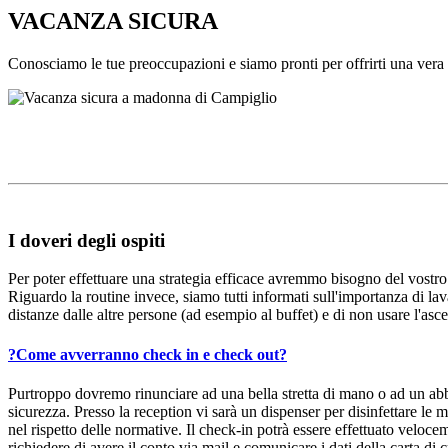
VACANZA SICURA
Conosciamo le tue preoccupazioni e siamo pronti per offrirti una ve
I doveri degli ospiti
Per poter effettuare una strategia efficace avremmo bisogno del vostro 
Riguardo la routine invece, siamo tutti informati sull'importanza di 
distanze dalle altre persone (ad esempio al buffet) e di non usare l'as
?
Come avverranno check in e check out?
Purtroppo dovremo rinunciare ad una bella stretta di mano o ad un abbra
sicurezza. Presso la reception vi sarà un dispenser per disinfettare le
nel rispetto delle normative. Il check-in potrà essere effettuato velo
richiedere di avere il conto via mail e comunicare i dati della carta di 